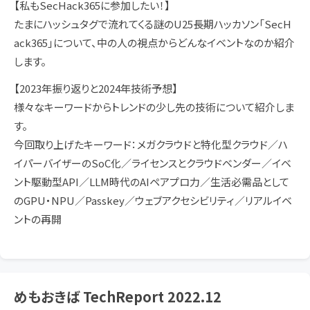
【私もSecHack365に参加したい！】
たまにハッシュタグで流れてくる謎のU25長期ハッカソン「SecH
ack365」について、中の人の視点からどんなイベントなのか紹介
します。
【2023年振り返りと2024年技術予想】
様々なキーワードからトレンドの少し先の技術について紹介しま
す。
今回取り上げたキーワード：メガクラウドと特化型クラウド／ハ
イパーバイザーのSoC化／ライセンスとクラウドベンダー／イベ
ント駆動型API／LLM時代のAIペアプロ力／生活必需品として
のGPU・NPU／Passkey／ウェブアクセシビリティ／リアルイベ
ントの再開
めもおきば TechReport 2022.12