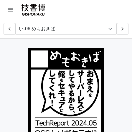
CloudNative Days
技縁