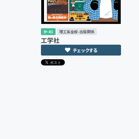
か-01
理工系全般-出版関係
工学社
チェックする