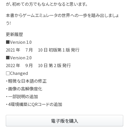
が、初めての方でもなんとかなると思います。
本書からゲームエミュレータの世界への一歩を踏み出しましょ
う！
更新履歴
■Version 1.0
2021 年 7 月 10 日 初版第 1 版 発行
■Version 2.0
2022 年 9 月 10 日 第 2 版 発行
□Changed
・軽微な日本語の修正
・画像の高解像度化
・一部説明の追加
・4環境構築にQRコードの追加
電子版を購入