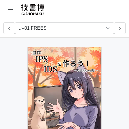
ぽんぽこ開発
オレ