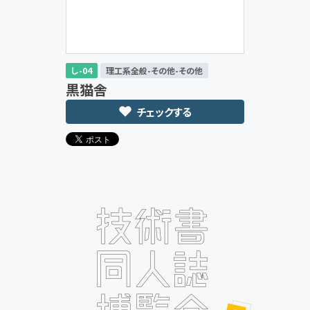
し-04
理工系全般-その他-その他
黒猫舎
チェックする