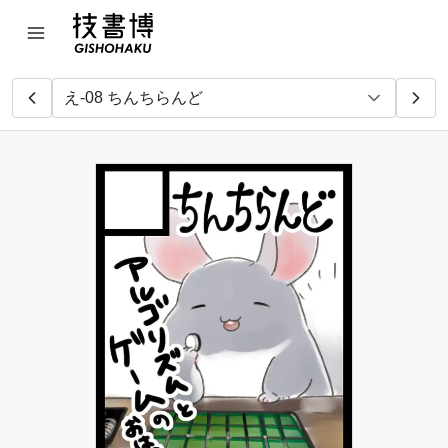
お台場計算尺
たい