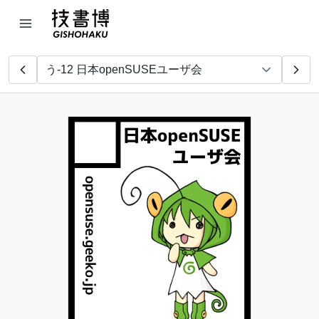
さかさまダイアリー
電脳