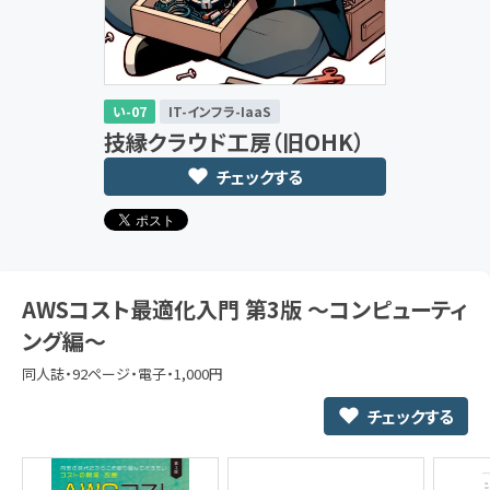
い-07
IT-インフラ-IaaS
技縁クラウド工房（旧OHK）
チェックする
AWSコスト最適化入門 第3版 〜コンピューティ
ング編〜
同人誌・92ページ・電子・1,000円
チェックする