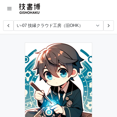
めもおきば
ねこ