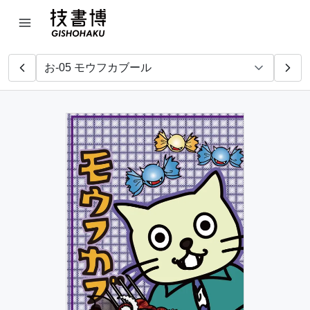
フトンカブーレ
ブラ