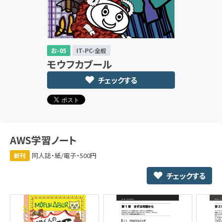
お-05
IT-PC-全般
モウフカブール
チェックする
AWS学習ノート
同人誌・紙/電子・500円
新刊
チェックする