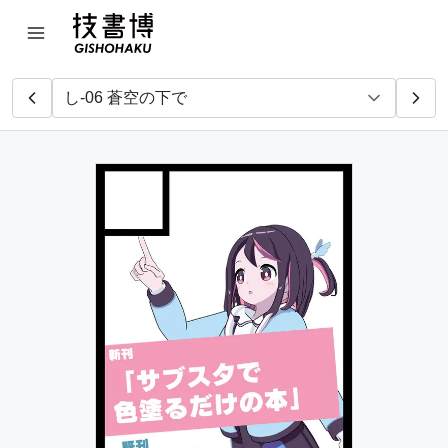
megusunuLab
誤家