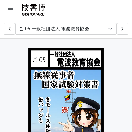
けもみみまほーつかい
秋葉