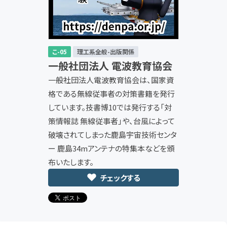
こ-05
理工系全般-出版関係
一般社団法人 電波教育協会
一般社団法人電波教育協会は、国家資
格である無線従事者の対策書籍を発行
しています。技書博10では発行する「対
策情報誌 無線従事者」や、台風によって
破壊されてしまった鹿島宇宙技術センタ
ー 鹿島34mアンテナの特集本などを頒
布いたします。
チェックする