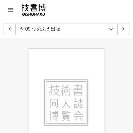
Just1factory
村山