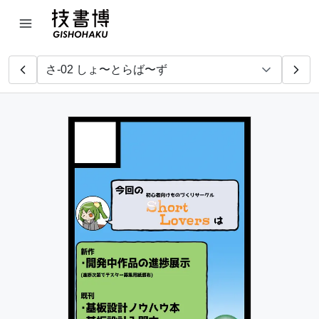
ふがふが
きじ