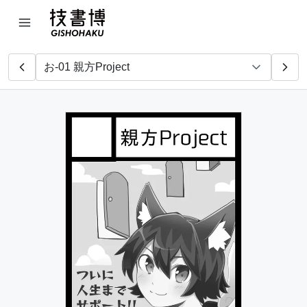
RichLab. & 第7開発sec.
あじ