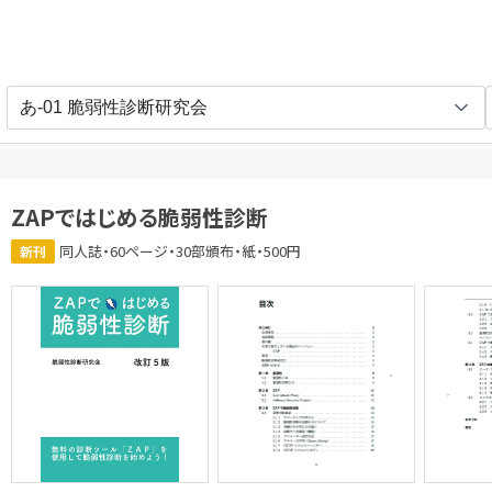
ev circle is none
ZAPではじめる脆弱性診断
同人誌・60ページ・30部頒布・紙・500円
新刊