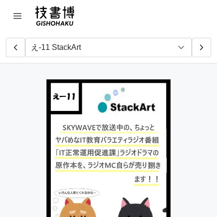
いもあらい。
Ric