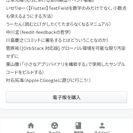
いせりゅー（【Flutter】TextFieldを数字のみだけでなく、小数点
も使えるようにする方法）
うーたん（読むとLTがしたくてたまらなくなるマニュアル）
中川孟（feedit-feedbackの哲学）
川島慶之（コミットに署名するとはどういうことなのか）
菅原祐（[OrbStack 対応版] グローバル環境を可能な限り汚染
せずに
栗山徹（「小さなアプリバイナリを構築する」で使用したサンプル
コードをビルドする）
村石拓海（AppleとGoogleに遊びに行こう！）
電子版を購入
ホーム
サークル
頒布物
マイページ