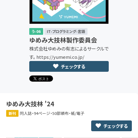
う-06
IT-プログラミング-言語
ゆめみ大技林製作委員会
株式会社ゆめみの有志によるサークルで
す。 https://yumemi.co.jp/
チェックする
ゆめみ大技林 '24
同人誌・94ページ・50部頒布・紙/電子
新刊
チェックする