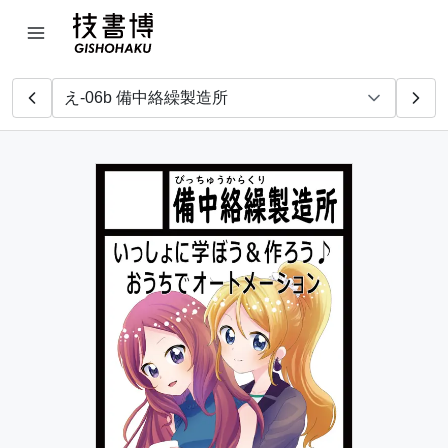
CRAFT DRINKS
この