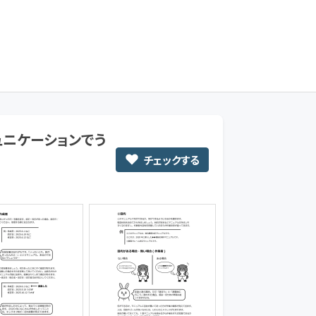
ade3D研究会
ニケーションでう
チェックする