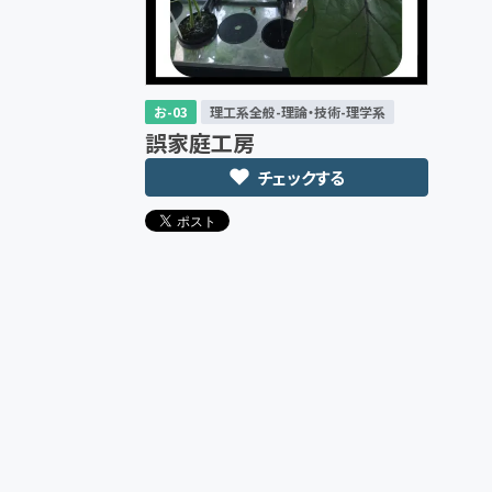
お-03
理工系全般-理論・技術-理学系
誤家庭工房
チェックする