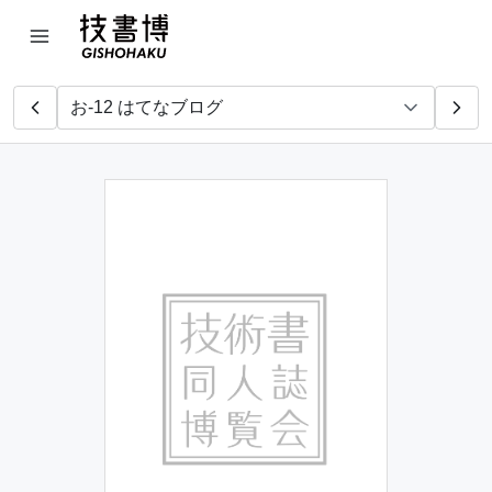
きんとーん・らぼ
株式