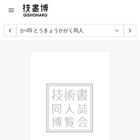
I/O技書博部
技術