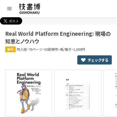
Real World Platform Engineering: 現場の
知恵とノウハウ
同人誌・76ページ・50部頒布・紙/電子・1,000円
新刊
チェックする