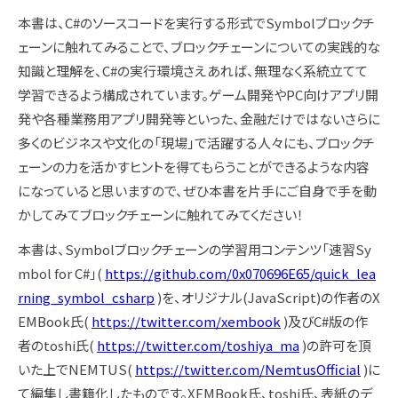
本書は、C#のソースコードを実行する形式でSymbolブロックチ
ェーンに触れてみることで、ブロックチェーンについての実践的な
知識と理解を、C#の実行環境さえあれば、無理なく系統立てて
学習できるよう構成されています。ゲーム開発やPC向けアプリ開
発や各種業務用アプリ開発等といった、金融だけではないさらに
多くのビジネスや文化の「現場」で活躍する人々にも、ブロックチ
ェーンの力を活かすヒントを得てもらうことができるような内容
になっていると思いますので、ぜひ本書を片手にご自身で手を動
かしてみてブロックチェーンに触れてみてください！
本書は、Symbolブロックチェーンの学習用コンテンツ「速習Sy
mbol for C#」(
https://github.com/0x070696E65/quick_lea
rning_symbol_csharp
)を、オリジナル(JavaScript)の作者のX
EMBook氏(
https://twitter.com/xembook
)及びC#版の作
者のtoshi氏(
https://twitter.com/toshiya_ma
)の許可を頂
いた上でNEMTUS(
https://twitter.com/NemtusOfficial
)に
て編集し書籍化したものです。XEMBook氏、toshi氏、表紙のデ