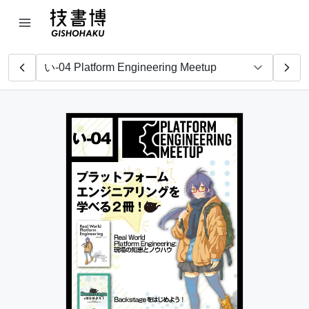
Clou
へにゃぺんて