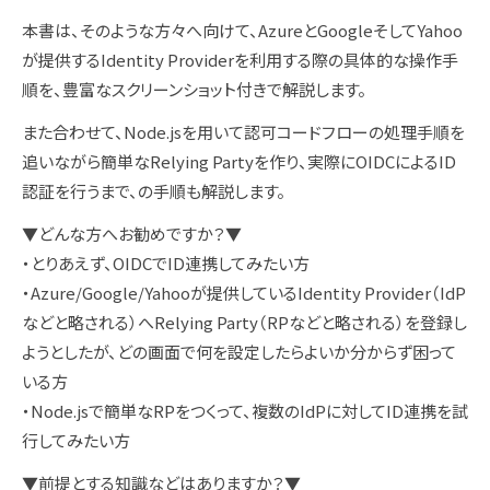
本書は、そのような方々へ向けて、AzureとGoogleそしてYahoo
が提供するIdentity Providerを利用する際の具体的な操作手
順を、豊富なスクリーンショット付きで解説します。
また合わせて、Node.jsを用いて認可コードフローの処理手順を
追いながら簡単なRelying Partyを作り、実際にOIDCによるID
認証を行うまで、の手順も解説します。
▼どんな方へお勧めですか？▼
・とりあえず、OIDCでID連携してみたい方
・Azure/Google/Yahooが提供しているIdentity Provider（IdP
などと略される）へRelying Party（RPなどと略される）を登録し
ようとしたが、どの画面で何を設定したらよいか分からず困って
いる方
・Node.jsで簡単なRPをつくって、複数のIdPに対してID連携を試
行してみたい方
▼前提とする知識などはありますか？▼