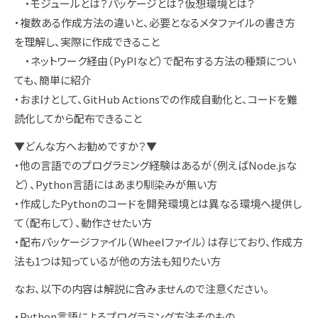
・モジュールとは？パッケージとは？仮想環境とは？
・複数ある作成方法の違いと、必要となるメタファイルの書き方
を理解し、実際に作成できること
・ネットワーク経由（PyPIなど）で配布する方法の種類につい
ても、簡単に紹介
・おまけとして、GitHub Actionsでの作成自動化と、コードを難
読化してから配布できること
▼どんな方へお勧めですか？▼
・他の言語でのプログラミング経験はあるが（例えばNode.jsな
ど）、Python言語にはあまり馴染みが無い方
・作成したPythonのコードを開発環境とは異なる環境へ提供し
て（配布して）、動作させたい方
・配布パッケージファイル（Wheelファイル）は存じており、作成方
法も1つは知っているが他の方法も知りたい方
なお、以下の内容は解説に含みませんので注意ください。
・Python言語によるプログラミング方法そのもの