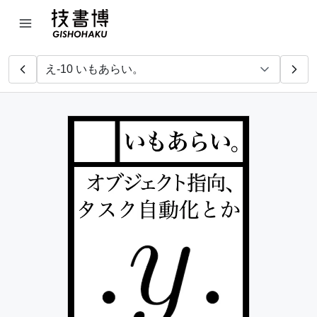
Stac
たいら屋