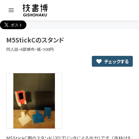
M5StickCのスタンド
同人誌・6部頒布・紙・500円
チェックする
M5StickC用のスタンド（3Dプリンタによる出力）です。（支柱は8