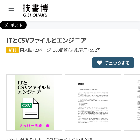
ITとCSVファイルとエンジニア
同人誌・28ページ・100部頒布・紙/電子・592円
新刊
チェックする
お願いがあるのよ CSVファイルを扱うとき