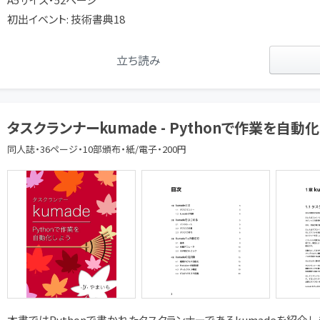
初出イベント: 技術書典18
立ち読み
タスクランナーkumade - Pythonで作業を自動
同人誌・36ページ・10部頒布・紙/電子・200円
本書ではPythonで書かれたタスクランナーであるkumadeを紹介し