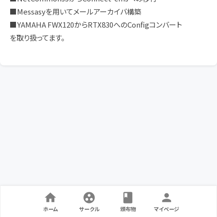
■Messasyを用いてメールアーカイバ構築
■YAMAHA FWX120からRTX830へのConfigコンバート
を取り扱ってます。
ホーム
サークル
頒布物
マイページ