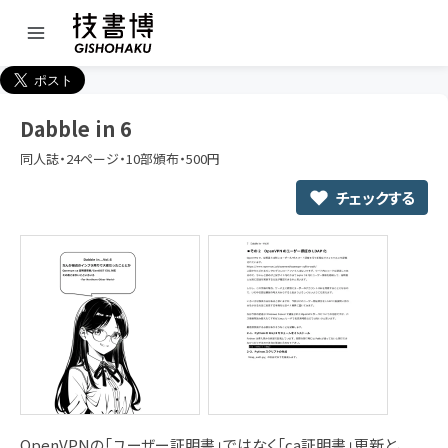
Dabble in 6
同人誌・24ページ・10部頒布・500円
チェックする
OpenVPNの「ユーザー証明書」ではなく「ca証明書」更新と、