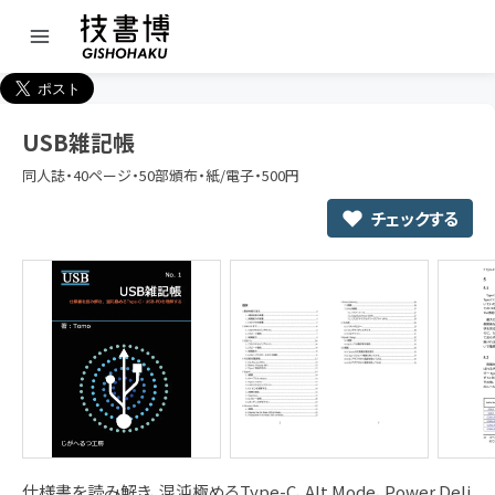
USB雑記帳
同人誌・40ページ・50部頒布・紙/電子・500円
チェックする
仕様書を読み解き、混沌極めるType-C、Alt Mode、Power Deli