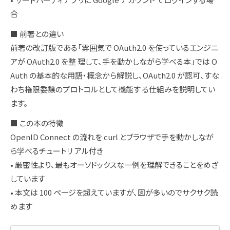
合
■ 前著との違い
前著の改訂版である「雰囲気で OAuth2.0 を使っているエンジニ
アが OAuth2.0 を整 理して、手を動かしながら学べる本」では O
Auth の基本的な用語・概念から解説し、OAuth2.0 が認可、すな
わち権限委譲のプロトコルとして機能す る仕組みを説明してい
ます。
■ この本の特徴
OpenID Connect の流れを curl とブラウザで手を動かしなが
ら学べるチュートリ アル付き
• 厳密性より、最もオーソドックスな一例を理解できることをめざ
しています
• 本文は 100 ページを超えていますが、図が多いのでサクサク読
めます