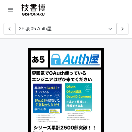
全日本キャリア教育改善推進協会＆教育心理学を学ぶ会
親方p