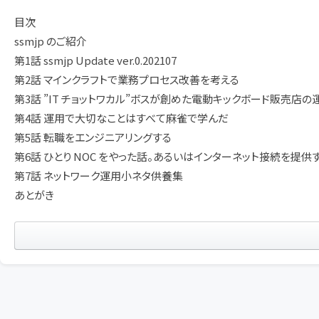
目次
ssmjp のご紹介
第1話 ssmjp Update ver.0.202107
第2話 マインクラフトで業務プロセス改善を考える
第3話 ”IT チョットワカル”ボスが創めた電動キックボード販売店の
第4話 運用で大切なことはすべて麻雀で学んだ
第5話 転職をエンジニアリングする
第6話 ひとり NOC をやった話。あるいはインターネット接続を提供する
第7話 ネットワーク運用小ネタ供養集
あとがき