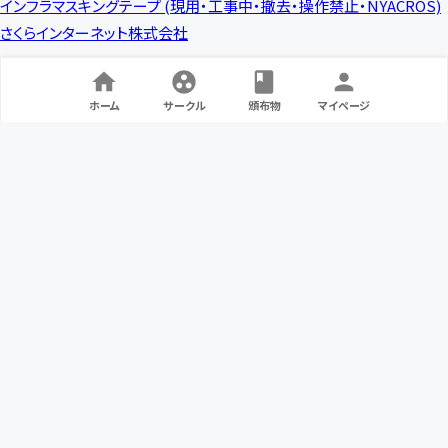
インフラマスキングテープ (現用・工事中・撤去・操作禁止・NYACROS)
さくらインターネット株式会社
ホーム
サークル
頒布物
マイページ