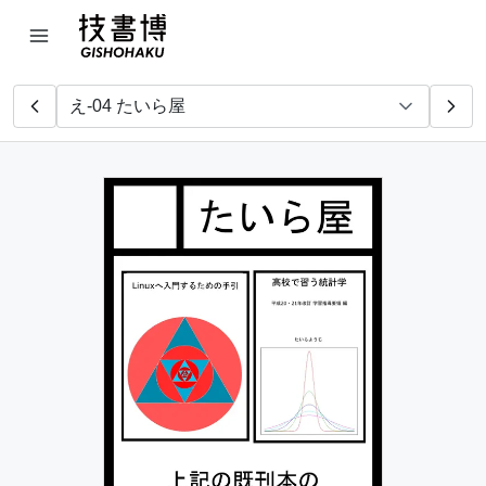
いもあらい。
ちん