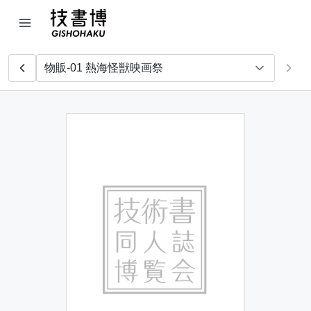
next
ノラハック