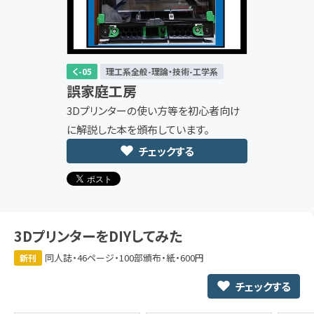
く-05
理工系全般-理論・技術-工学系
誤家庭工房
3Dプリンターの使い方等を初心者向け
に解説した本を頒布しています。
チェックする
3DプリンターをDIYしてみた
同人誌・46ページ・100部頒布・紙・600円
新刊
チェックする