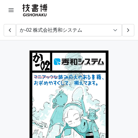
工学社
マイ