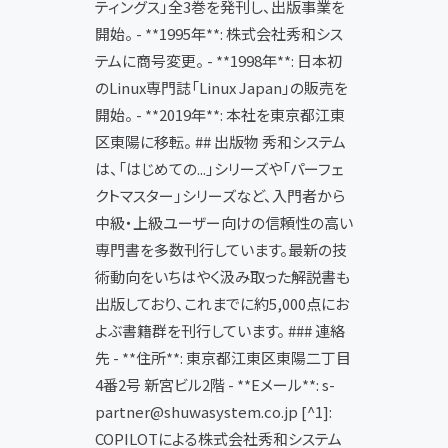
ティングス」全3巻を発刊し、出版事業を
開始。 - **1995年**: 株式会社秀和シス
テムに商号変更。 - **1998年**: 日本初
のLinux専門誌「Linux Japan」の販売を
開始。 - **2019年**: 本社を東京都江東
区東陽に移転。 ## 出版物 秀和システム
は、「はじめての...」シリーズや「パーフェ
クトマスター」シリーズなど、入門者から
中級・上級ユーザー向けの信頼性の高い
専門書を多数刊行しています。最新の技
術動向をいちはやく汲み取った解説書も
出版しており、これまでに約5,000点にお
よぶ書籍群を刊行しています。 ### 連絡
先 - **住所**: 東京都江東区東陽二丁目
4番2号 新宮ビル2階 - **Eメール**: s-
partner@shuwasystem.co.jp [^1]:
COPILOTによる株式会社秀和システム