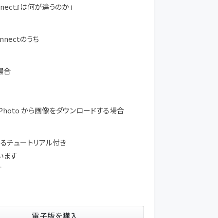
onnect』は何が違うのか」
nnectのうち
場合
e Photo から画像をダウンロードする場合
学べるチュートリアル付き
います
す
電子版を購入