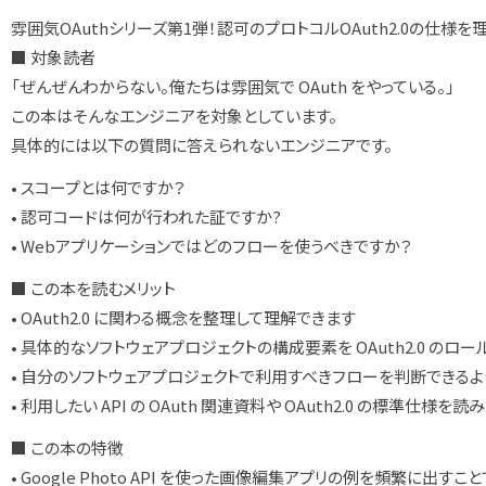
雰囲気OAuthシリーズ第1弾！認可のプロトコルOAuth2.0の仕様
■ 対象読者
「ぜんぜんわからない。俺たちは雰囲気で OAuth をやっている。」
この本はそんなエンジニアを対象としています。
具体的には以下の質問に答えられないエンジニアです。
• スコープとは何ですか？
• 認可コードは何が行われた証ですか?
• Webアプリケーションではどのフローを使うべきですか？
■ この本を読むメリット
• OAuth2.0 に関わる概念を整理して理解できます
• 具体的なソフトウェアプロジェクトの構成要素を OAuth2.0 のロ
• 自分のソフトウェアプロジェクトで利用すべきフローを判断できるよ
• 利用したい API の OAuth 関連資料や OAuth2.0 の標準
■ この本の特徴
• Google Photo API を使った画像編集アプリの例を頻繁に