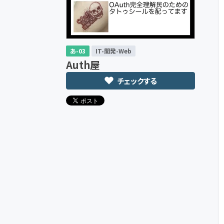
あ-03
IT-開発-Web
Auth屋
チェックする