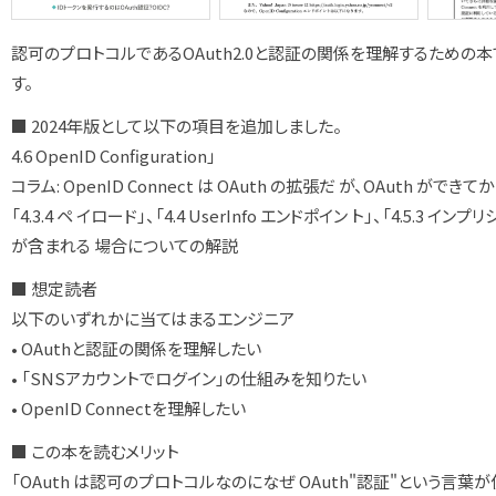
認可のプロトコルであるOAuth2.0と認証の関係を理解するための本です
す。
■ 2024年版として以下の項目を追加しました。
4.6 OpenID Configuration」
コラム: OpenID Connect は OAuth の拡張だ が、OAuth 
「4.3.4 ペ イロード」、「4.4 UserInfo エンドポイン ト」、「4.5.
が含まれる 場合についての解説
■ 想定読者
以下のいずれかに当てはまるエンジニア
• OAuthと認証の関係を理解したい
• 「SNSアカウントでログイン」の仕組みを知りたい
• OpenID Connectを理解したい
■ この本を読むメリット
「OAuth は認可のプロトコルなのになぜ OAuth"認証"という言葉