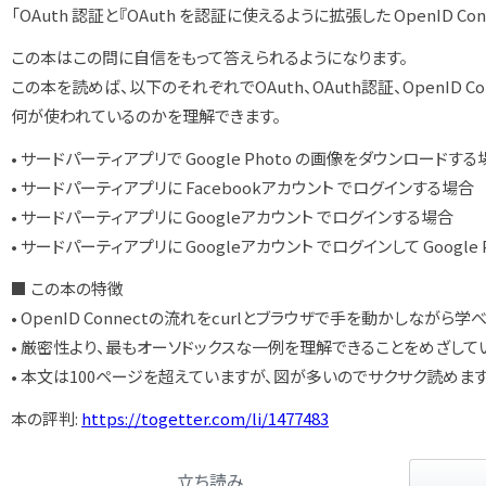
「OAuth 認証と『OAuth を認証に使えるように拡張した OpenID C
この本はこの問に自信をもって答えられるようになります。
この本を読めば、以下のそれぞれでOAuth、OAuth認証、OpenID Co
何が使われているのかを理解できます。
• サードパーティアプリで Google Photo の画像をダウンロードする
• サードパーティアプリに Facebookアカウント でログインする場合
• サードパーティアプリに Googleアカウント でログインする場合
• サードパーティアプリに Googleアカウント でログインして Googl
■ この本の特徴
• OpenID Connectの流れをcurlとブラウザで手を動かしながら
• 厳密性より、最もオーソドックスな一例を理解できることをめざして
• 本文は100ページを超えていますが、図が多いのでサクサク読めま
本の評判:
https://togetter.com/li/1477483
立ち読み