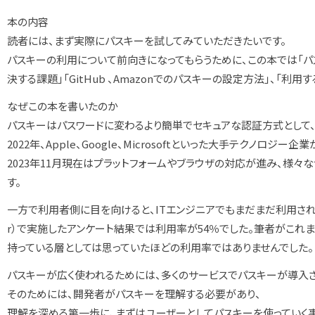
本の内容
読者には、まず実際にパスキーを試してみていただきたいです。
パスキーの利用について前向きになってもらうために、この本では「
決する課題」「GitHub 、Amazonでのパスキーの設定方法」、「利
なぜこの本を書いたのか
パスキーはパスワードに変わるより簡単でセキュアな認証方式として
2022年、Apple、Google、Microsoftといった大手テクノロ
2023年11月現在はプラットフォームやブラウザの対応が進み、様々
す。
一方で利用者側に目を向けると、ITエンジニアでもまだまだ利用されて
r）で実施したアンケート結果では利用率が54％でした。筆者がこれまで扱って
持っている層としては思っていたほどの利用率ではありませんでした。
パスキーが広く使われるためには、多くのサービスでパスキーが導入
そのためには、開発者がパスキーを理解する必要があり、
理解を深める第一歩に、まずはユーザーとしてパスキーを使っていく