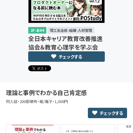
2F-あ04
理工系全般-組織-人材管理
全日本キャリア教育改善推進
協会＆教育心理学を学ぶ会
チェックする
理論と事例でわかる自己肯定感
同人誌・200部頒布・紙/電子・1,000円
チェックする