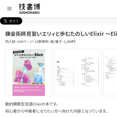
錬金術師見習いエリィと歩むたのしいElixir 〜El
同人誌・104ページ・10部頒布・紙/電子・1,000円
動的関数型言語Elixirの本です。
初心者から中級者になりたい方へ向けた内容となっています。