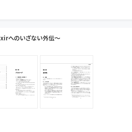
ixirへのいざない外伝〜