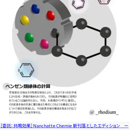
［委託：共鳴効果］Nanchatte Chemie 新刊落としたエディション ー