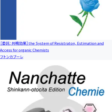
［委託：共鳴効果］the System of Resistraton, Estimation and
Access for organic Chemists
フトンカブーレ