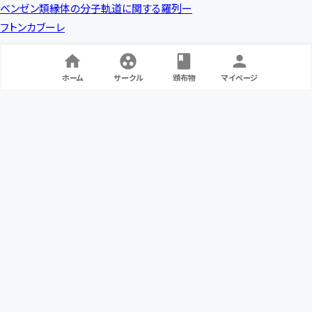
ベンゼン類縁体の分⼦軌道に関する羅列ー
フトンカブーレ
ホーム
サークル
頒布物
マイページ